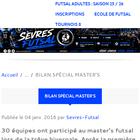
Panneau de gestion des cookies
FUTSAL ADULTES : SAISON 25 / 26
INSCRIPTIONS
ECOLE DE FUTSAL
TOURNOIS 8
Accueil
BILAN SPÉCIAL MASTER'S
BILAN SPÉCIAL MASTER'S
Publiée le
04 janv. 2016
par
Sevres-Futsal
30 équipes ont participé au master's futsal
lors de la trêve hivernale. Après la première