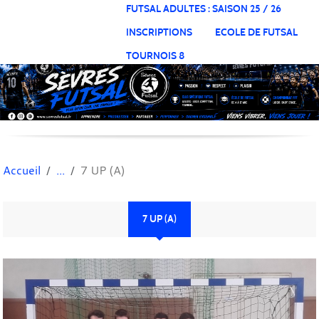
Panneau de gestion des cookies
FUTSAL ADULTES : SAISON 25 / 26
INSCRIPTIONS
ECOLE DE FUTSAL
TOURNOIS 8
Accueil
7 UP (A)
7 UP (A)