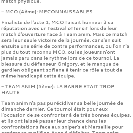
match physique.
- MCO (4ème): MECONNAISSABLES
Finaliste de l'acte 1, MCO faisait honneur à sa
réputation avec un festival offensif lors de leur
match d'ouverture face à Team anim. Mais ce match
sera leur seule victoire de la journée, car s'en suit
ensuite une série de contre performances, ou l'on n'a
plus du tout reconnu MCO, ou les joueurs n'ont
jamais paru dans le rythme lors de ce tournoi. La
blessure du défenseur Grégory, et le manque de
gardien obligeant sofiane à tenir ce rôle a tout de
même handicapé cette équipe.
- TEAM ANIM (5ème): LA BARRE ETAIT TROP
HAUTE
Team anim n'a pas pu récidiver sa belle journée de
dimanche dernier. Ce tournoi était pour eux
l'occasion de se confronter à de très bonnes équipes,
et ils ont laissé passer leur chance dans les
confrontations face aux sniper's et Marseille pour
espérer se qualifier. Avec 4 défaites, Team anim