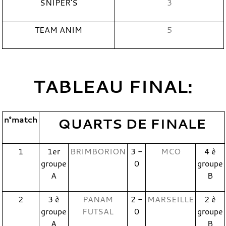
SNIPER'S
3
TEAM ANIM
5
TABLEAU FINAL:
n°match
QUARTS DE FINALE
1
1er
BRIMBORION
3 -
MCO
4 è
groupe
0
groupe
A
B
2
3 è
PANAM
2 -
MARSEILLE
2 è
groupe
FUTSAL
0
groupe
A
B