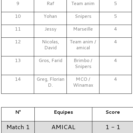
9
Raf
Team anim
5
10
Yohan
Snipers
5
11
Jessy
Marseille
4
12
Nicolas,
Team anim /
4
David
amical
13
Gros, Farid
Brimbo /
4
Snipers
14
Greg, Florian
MCO /
4
D.
Winamax
N°
Equipes
Score
Match 1
AMICAL
1 - 1