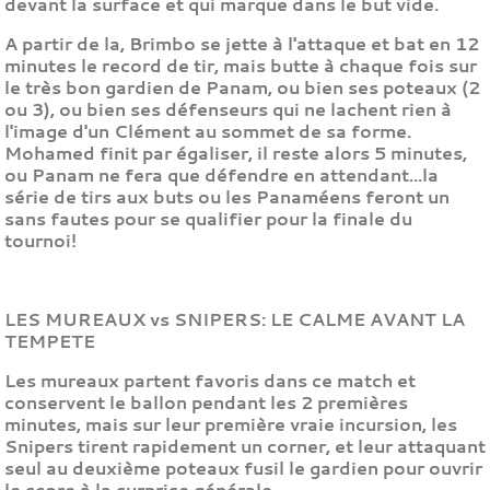
devant la surface et qui marque dans le but vide.
A partir de la, Brimbo se jette à l'attaque et bat en 12
minutes le record de tir, mais butte à chaque fois sur
le très bon gardien de Panam, ou bien ses poteaux (2
ou 3), ou bien ses défenseurs qui ne lachent rien à
l'image d'un Clément au sommet de sa forme.
Mohamed finit par égaliser, il reste alors 5 minutes,
ou Panam ne fera que défendre en attendant...la
série de tirs aux buts ou les Panaméens feront un
sans fautes pour se qualifier pour la finale du
tournoi!
LES MUREAUX vs SNIPERS: LE CALME AVANT LA
TEMPETE
Les mureaux partent favoris dans ce match et
conservent le ballon pendant les 2 premières
minutes, mais sur leur première vraie incursion, les
Snipers tirent rapidement un corner, et leur attaquant
seul au deuxième poteaux fusil le gardien pour ouvrir
le score à la surprise générale.