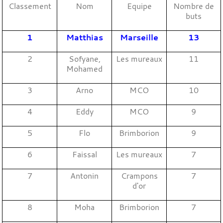
Classement
Nom
Equipe
Nombre de
buts
1
Matthias
Marseille
13
2
Sofyane,
Les mureaux
11
Mohamed
3
Arno
MCO
10
4
Eddy
MCO
9
5
Flo
Brimborion
9
6
Faissal
Les mureaux
7
7
Antonin
Crampons
7
d'or
8
Moha
Brimborion
7