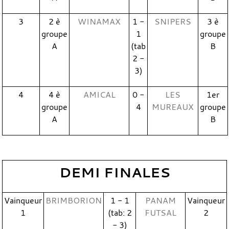
3
2 è
WINAMAX
1 -
SNIPERS
3 è
groupe
1
groupe
A
(tab
B
2 -
3)
4
4 è
AMICAL
0 -
LES
1er
groupe
4
MUREAUX
groupe
A
B
DEMI FINALES
Vainqueur
BRIMBORION
1 - 1
PANAM
Vainqueur
1
(tab: 2
FUTSAL
2
- 3)