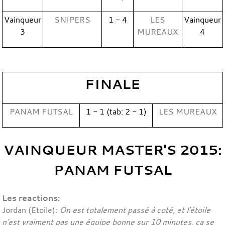
Vainqueur
SNIPERS
1 - 4
LES
Vainqueur
3
MUREAUX
4
FINALE
PANAM FUTSAL
1 - 1 (tab: 2 - 1)
LES MUREAUX
VAINQUEUR MASTER'S 2015:
PANAM FUTSAL
Les reactions:
Jordan (Etoile):
On est totalement passé à coté, et l'étoile
n'est vraiment pas une équipe bonne sur 10 minutes, ça se